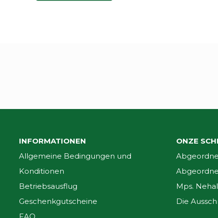
INFORMATIONEN
ONZE SCH
Allgemeine Bedingungen und
Abgeordnet
Konditionen
Abgeordnet
Betriebsausflug
Mps. Nehal
Geschenkgutscheine
Die Aussch
FAQ