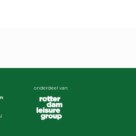
onderdeel van:
am
l