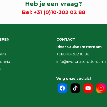
Heb je een vraag?
Bel:
+31 (0)10-302 02 88
EPEN
CONTACT
River Cruise Rotterdam
aris
+31(0)10-302 18 88
ennia
info@rivercruiserotterdam.n
s
Volg onze socials!