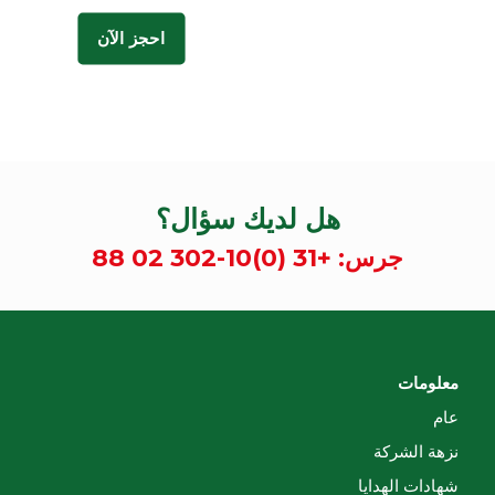
احجز الآن
هل لديك سؤال؟
جرس:
+31 (0)10-302 02 88
معلومات
عام
نزهة الشركة
شهادات الهدايا