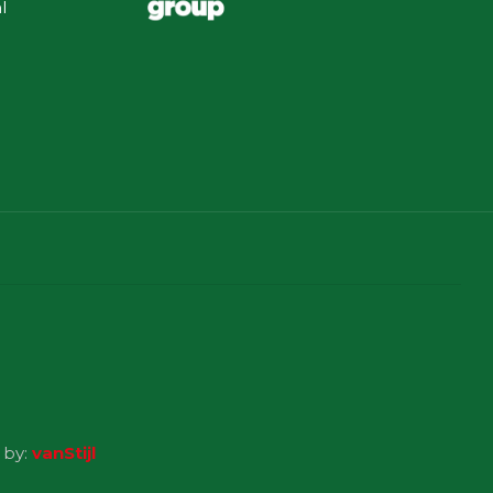
l
 by:
vanStijl