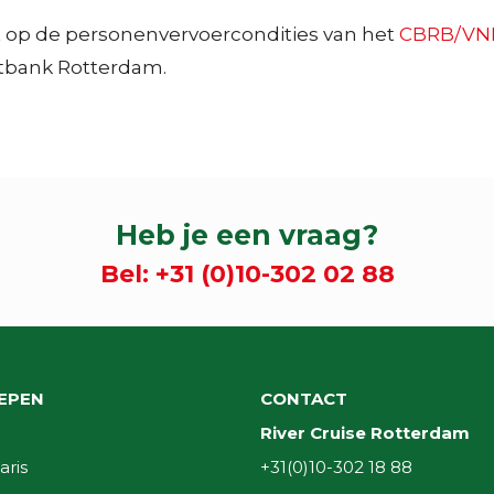
t op de personenvervoercondities van het
CBRB/VN
tbank Rotterdam.
Heb je een vraag?
Bel:
+31 (0)10-302 02 88
EPEN
CONTACT
River Cruise Rotterdam
aris
+31(0)10-302 18 88