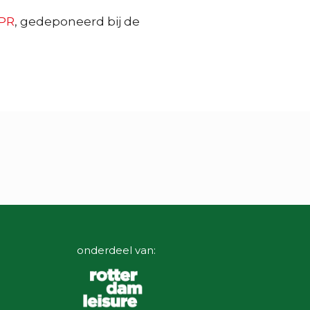
PR
, gedeponeerd bij de
onderdeel van: