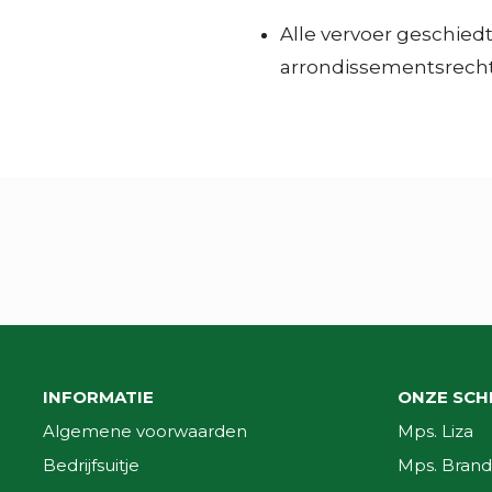
Alle vervoer geschied
arrondissementsrech
INFORMATIE
ONZE SCH
Algemene voorwaarden
Mps. Liza
Bedrijfsuitje
Mps. Brand