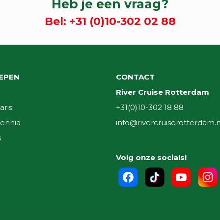
Heb je een vraag?
Bel:
+31 (0)10-302 02 88
EPEN
CONTACT
River Cruise Rotterdam
aris
+31(0)10-302 18 88
ennia
info@rivercruiserotterdam.n
s
Volg onze socials!