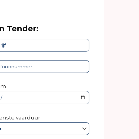
n Tender:
um
nste vaarduur