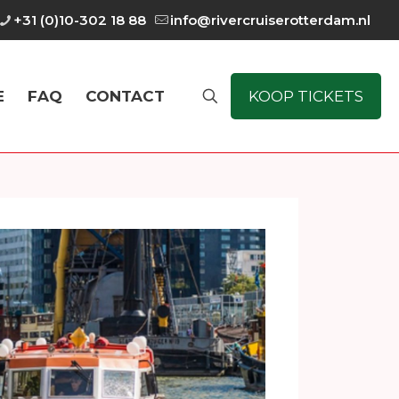
+31 (0)10-302 18 88
info@rivercruiserotterdam.nl
E
FAQ
CONTACT
KOOP TICKETS