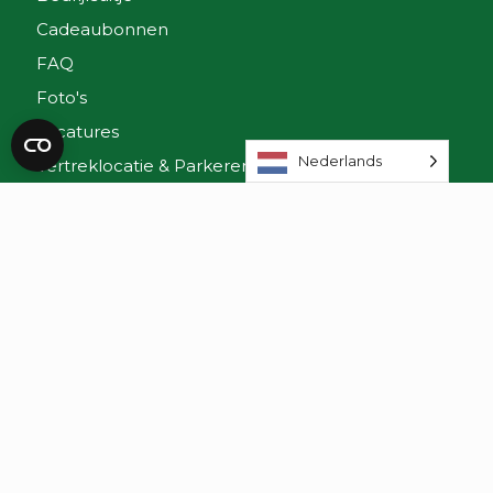
Cadeaubonnen
FAQ
Foto's
Vacatures
Nederlands
Vertreklocatie & Parkeren
ONZE SCHEPEN
Mps. Liza
Mps. Brandaris
Mps. Nehalennia
De Tenders
CONTACT
River Cruise Rotterdam
+31(0)10-302 18 88