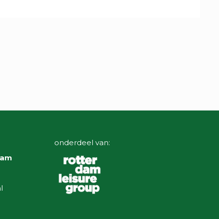
onderdeel van:
rdam
l