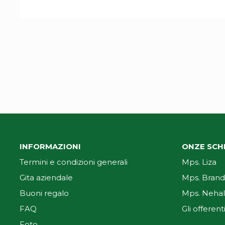
INFORMAZIONI
ONZE SCH
Termini e condizioni generali
Mps. Liza
Gita aziendale
Mps. Brand
Buoni regalo
Mps. Nehal
FAQ
Gli offerent
Foto