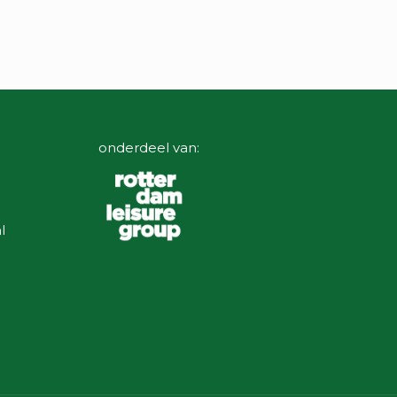
onderdeel van:
l