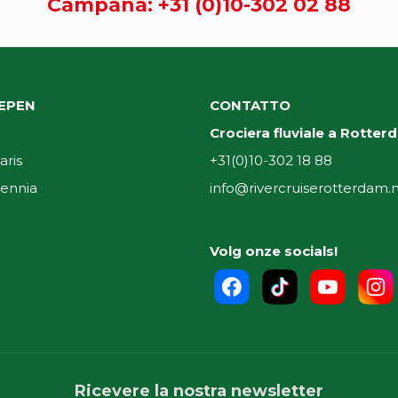
Campana:
+31 (0)10-302 02 88
EPEN
CONTATTO
Crociera fluviale a Rotte
aris
+31(0)10-302 18 88
ennia
info@rivercruiserotterdam.n
i
Volg onze socials!
Ricevere la nostra newsletter