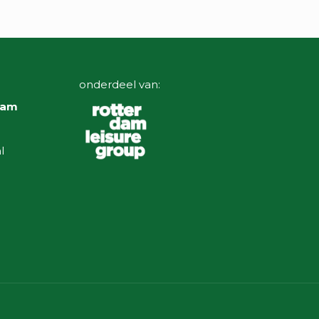
onderdeel van:
rdam
l