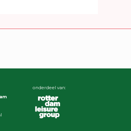
onderdeel van:
dam
l