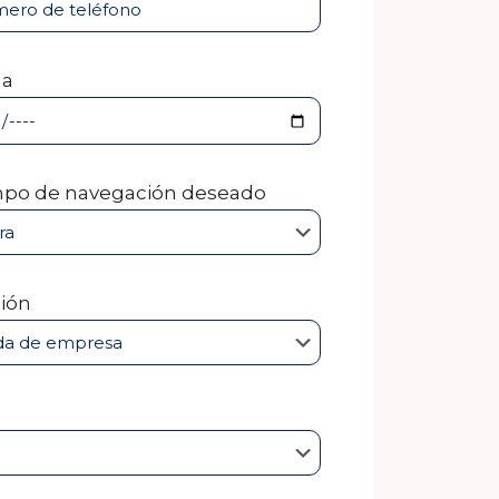
ha
po de navegación deseado
ión