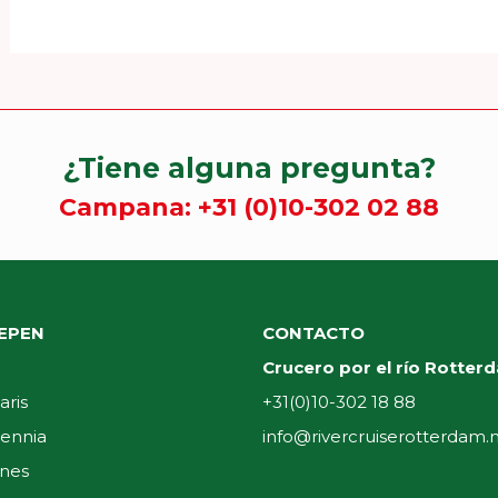
¿Tiene alguna pregunta?
Campana:
+31 (0)10-302 02 88
EPEN
CONTACTO
Crucero por el río Rotter
aris
+31(0)10-302 18 88
ennia
info@rivercruiserotterdam.n
ones