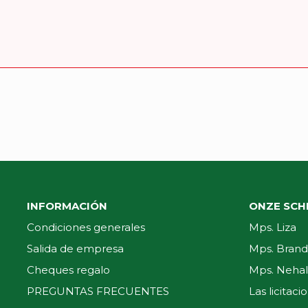
INFORMACIÓN
ONZE SCH
Condiciones generales
Mps. Liza
Salida de empresa
Mps. Brand
Cheques regalo
Mps. Nehal
PREGUNTAS FRECUENTES
Las licitaci