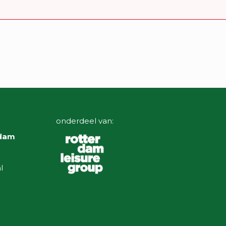
onderdeel van:
rdam
l