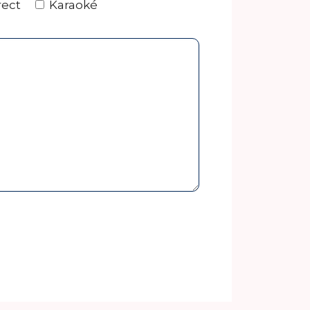
rect
Karaoké