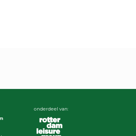
onderdeel van:
am