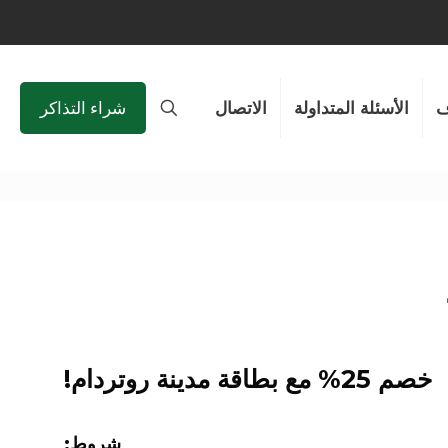
الأسئلة المتداولة
الاتصال
شراء التذاكر
خصم 25% مع بطاقة مدينة روتردام!
شروط: