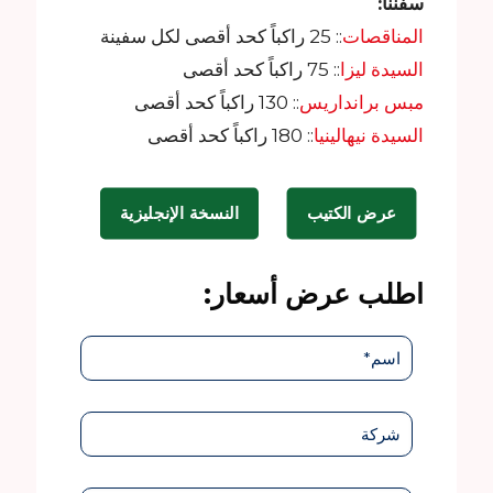
سفننا:
المناقصات
:: 25 راكباً كحد أقصى لكل سفينة
السيدة ليزا
:: 75 راكباً كحد أقصى
مبس برانداريس
:: 130 راكباً كحد أقصى
السيدة نيهالينيا
:: 180 راكباً كحد أقصى
عرض الكتيب
النسخة الإنجليزية
اطلب عرض أسعار: