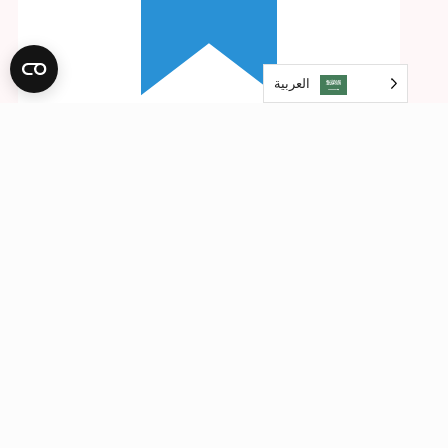
العربية‏
5/5
- Zorgboerderij Landleven
Bedrijfsuitje (45
personen)