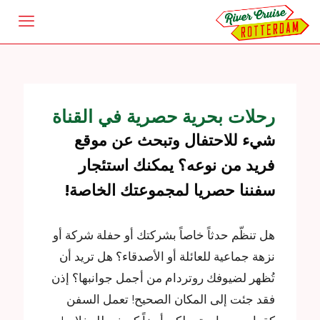
رحلات بحرية حصرية في القناة
شيء للاحتفال وتبحث عن موقع
فريد من نوعه؟ يمكنك استئجار
سفننا حصريا لمجموعتك الخاصة!
هل تنظّم حدثاً خاصاً بشركتك أو حفلة شركة أو
نزهة جماعية للعائلة أو الأصدقاء؟ هل تريد أن
تُظهر لضيوفك روتردام من أجمل جوانبها؟ إذن
فقد جئت إلى المكان الصحيح! تعمل السفن