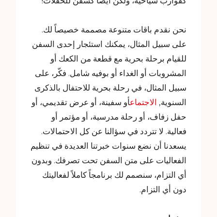
كقوارب سياحية، ولكن أيضاً كسفن للحفلات!
نحن نقدم باقات متنوعة مصممة خصيصاً لك.
على سبيل المثال، يمكنك استئجار إحدى السفن
للقيام برحلة بحرية مع قطعة من الكعك أو
المشروبات أو الغداء أو بوفيه شامل. فكّر، على
سبيل المثال، في رحلة بحرية للاحتفال بالذكرى
السنوية,
الاجتماع
أو سفينة، أو عرض تقديمي، أو
حفل زفاف، أو رحلة مدرسية، أو مؤتمر أو
فعالية. لا تتردد في سؤالنا عن كل الاحتمالات.
يسعدنا أن نضع سنوات خبرتنا العديدة في تنظيم
الفعاليات على متن السفن تحت تصرفك. وبدون
أي التزام، سنصمم لك برنامجاً كاملاً لفعاليتك
دون أي التزام.