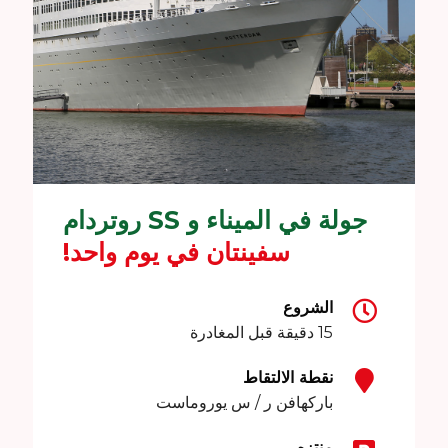
جولة في الميناء و SS روتردام
سفينتان في يوم واحد!
الشروع
15 دقيقة قبل المغادرة
نقطة الالتقاط
باركهافن ر / س يوروماست
منتزه