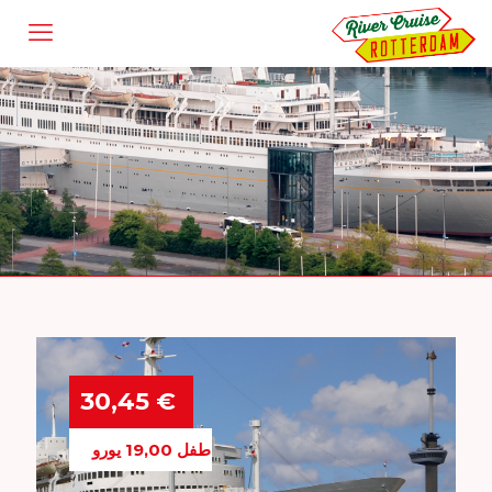
€ 30,45
طفل 19,00 يورو