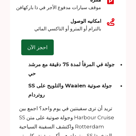
موقف سيارات مدفوع الأجر في ذا باركهافن
امكانيه الوصول
بالترام أو المترو أو التاكسي المائي
احجز الآن
جولة في المرفأ لمدة 75 دقيقة مع مرشد
حي
جولة صوتية Waaien والتلويح على SS
روتردام
تريد أن ترى سفينتين في يوم واحد؟ اجمع بين
Harbour Cruise وجولة صوتية على متن SS
Rotterdam واكتشف السفينة السياحية
الضخمة! SS روتردام هي أكبر سفينة ركاب تم