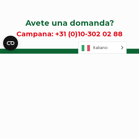
Avete una domanda?
Campana:
+31 (0)10-302 02 88
Italiano
INFORMAZIONI
Termini e condizioni generali
Gita aziendale
Buoni regalo
FAQ
Foto
Offerte di lavoro
Luogo di partenza e parcheggio