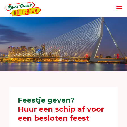
Feestje geven?
Huur een schip af voor
een besloten feest