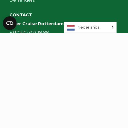
De Tenders
CONTACT
River Cruise Rotterdam
Nederlands
+31(0)10-302 18 88
info@rivercruiserotterdam.nl
Volg onze socials!
onderdeel van: