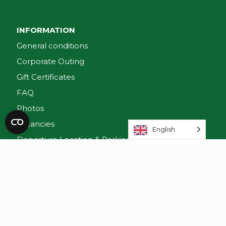
INFORMATION
General conditions
Corporate Outing
Gift Certificates
FAQ
Photos
Vacancies
English
Departure Location & Parking
ONZE SCHEPEN
Mps. Liza
Mps. Brandaris
Mps. Nehalennia