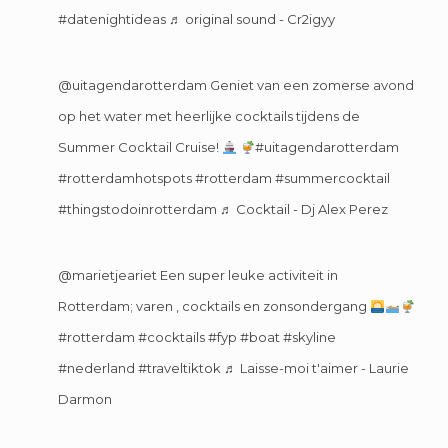
#datenightideas
♬ original sound - Cr2igyy
@uitagendarotterdam
Geniet van een zomerse avond
op het water met heerlijke cocktails tijdens de
Summer Cocktail Cruise!
#uitagendarotterdam
#rotterdamhotspots
#rotterdam
#summercocktail
#thingstodoinrotterdam
♬ Cocktail - Dj Alex Perez
@marietjeariet
Een super leuke activiteit in
Rotterdam; varen , cocktails en zonsondergang
#rotterdam
#cocktails
#fyp
#boat
#skyline
#nederland
#traveltiktok
♬ Laisse-moi t'aimer - Laurie
Darmon