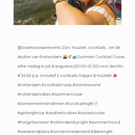
@zwartezwaanevents
Zon, muziek, cocktails… en de
skyline van Rotterdam!
Summer Cocktail Cruise
elke vrijdag in juli & augustus (20:00–21:30) voor slechts
€34,50 p.p. inclusief 2 cocktails, hapjes & muziek!
#rotterdam
#cocktailcruise
#zomeravond
#rotterdamvibes
#summercruise
#zomermetvriendinnen
#cocktailnight
#girlsnightout
#aestheticvibes
#sunsetcruise
#hotgirlsummer
#rotterdambynight
#summermood
#weekendplans
#zomerinnederland
#datenight