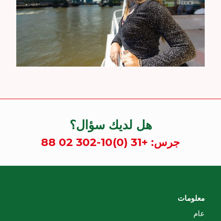
هل لديك سؤال؟
جرس:
+31 (0)10-302 02 88
معلومات
عام