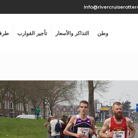
info@rivercruiserotte
وطن
التذاكر والأسعار
تأجير القوارب
طرف