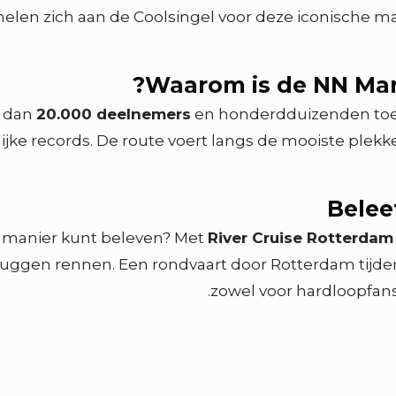
elen zich aan de Coolsingel voor deze iconische ma
Waarom is de NN Mar
r dan
20.000 deelnemers
en honderdduizenden toes
lijke records. De route voert langs de mooiste ple
Belee
e manier kunt beleven? Met
River Cruise Rotterdam
 bruggen rennen. Een rondvaart door Rotterdam tijde
zowel voor hardloopfans 