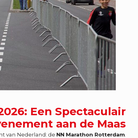
026: Een Spectaculair
venement aan de Maas
nt van Nederland: de
NN Marathon Rotterdam
.